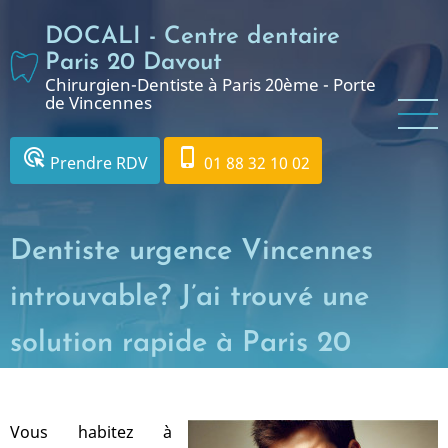
Aller
DOCALI - Centre dentaire
au
contenu
Paris 20 Davout
Chirurgien-Dentiste à Paris 20ème - Porte
principal
de Vincennes
ads_click
phone_iphone
Prendre RDV
01 88 32 10 02
Dentiste urgence Vincennes
introuvable? J’ai trouvé une
solution rapide à Paris 20
Vous habitez à