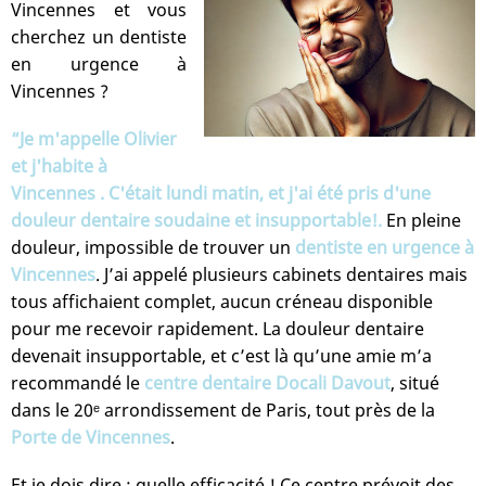
Vincennes et vous
cherchez un dentiste
en urgence à
Vincennes ?
“Je m'appelle Olivier
et j'habite à
Vincennes . C'était lundi matin, et j'ai été pris d'une
douleur dentaire soudaine et insupportable!.
En pleine
douleur, impossible de trouver un
dentiste en urgence à
Vincennes
. J’ai appelé plusieurs cabinets dentaires mais
tous affichaient complet, aucun créneau disponible
pour me recevoir rapidement. La douleur dentaire
devenait insupportable, et c’est là qu’une amie m’a
recommandé le
centre dentaire Docali Davout
, situé
dans le 20ᵉ arrondissement de Paris, tout près de la
Porte de Vincennes
.
Et je dois dire : quelle efficacité ! Ce centre prévoit des