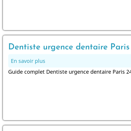
durée
et
traitements
Dentiste urgence dentaire Paris
En savoir plus
sur
Dentiste
Guide complet Dentiste urgence dentaire Paris 2
urgence
dentaire
Paris
24/24