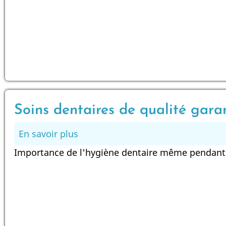
Paris
20
–
Porte
de
Vincennes
|
Soins dentaires de qualité gara
Centre
Dentaire
En savoir plus
sur
Docali
Soins
Importance de l'hygiène dentaire même pendant l
Davout
dentaires
de
qualité
garantie
à