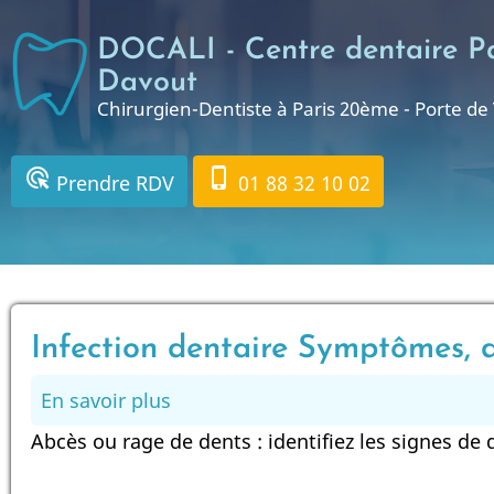
Aller
au
DOCALI - Centre dentaire Pa
contenu
Davout
principal
Chirurgien-Dentiste à Paris 20ème - Porte d
ads_click
phone_iphone
Prendre RDV
01 88 32 10 02
Infection dentaire Symptômes, d
En savoir plus
sur
Infection
Abcès ou rage de dents : identifiez les signes de 
dentaire
Symptômes,