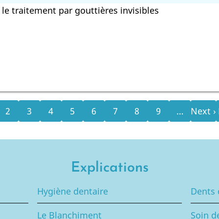
e traitement par gouttières invisibles
Page
Page
Page
Page
Page
Page
Page
Page
Page
2
3
4
5
6
7
8
9
…
Next ›
nte
suivan
Explications
Hygiène dentaire
Dents 
Le Blanchiment
Soin d