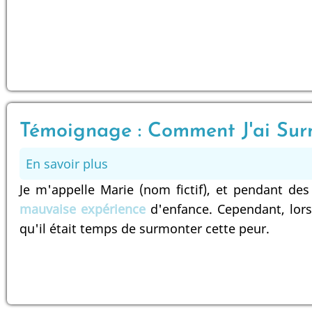
-
Centre
dentaire
Paris
20
Témoignage : Comment J'ai Sur
En savoir plus
sur
Témoignage
Je m'appelle Marie (nom fictif), et pendant des 
:
mauvaise expérience
d'enfance. Cependant, lo
Comment
qu'il était temps de surmonter cette peur.
J'ai
Surmonté
Ma
Peur