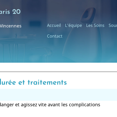
ris 20
Main
Accueil
L'équipe
Les Soins
Sour
e Vincennes
Contact
navigation
urée et traitements
danger et agissez vite avant les complications