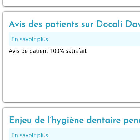
Paris
20
–
Avis des patients sur Docali Da
Porte
En savoir plus
sur
de
Avis
Vincennes?
Avis de patient 100% satisfait
des
C'est
patients
Docali
sur
Davout
Docali
Davout
Paris
20
Enjeu de l’hygiène dentaire pen
En savoir plus
sur