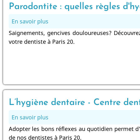
Parodontite : quelles règles d'h
En savoir plus
sur
Parodontite
Saignements, gencives douloureuses? Découvrez 
:
votre dentiste à Paris 20.
quelles
règles
d'hygiène
bucco-
dentaire
respecter
au
L’hygiène dentaire - Centre den
quotidien
En savoir plus
sur
?
L’hygiène
Adopter les bons réflexes au quotidien permet d'
dentaire
de nos dentistes à Paris 20.