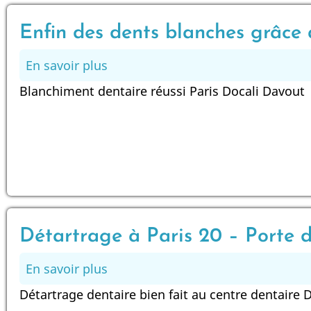
du
Dentiste
Enfin des dents blanches grâce
En savoir plus
sur
Enfin
Blanchiment dentaire réussi Paris Docali Davout
des
dents
blanches
grâce
au
blanchiment
dentaire
Détartrage à Paris 20 – Porte 
En savoir plus
sur
Détartrage
Détartrage dentaire bien fait au centre dentaire 
à